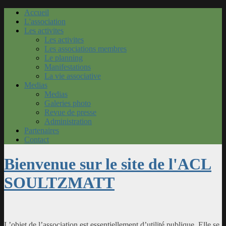
Accueil
L'association
Les activites
Les activites
Les associations membres
Le planning
Manifestations
La vie associative
Medias
Medias
Galeries photo
Revue de presse
Administration
Partenaires
Contact
Bienvenue sur le site de l'ACL
SOULTZMATT
L’objet de l’association est essentiellement d’utilité publique. Elle se