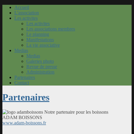
Accueil
L'association
Les activites
Les activites
Les associations membres
Le planning
Manifestations
La vie associative
Medias
Medias
Galeries photo
Revue de presse
Administration
Partenaires
Contact
Partenaires
Notre partenaire pour les boissons
ADAM BOISSONS
www.adam-boissons.fr