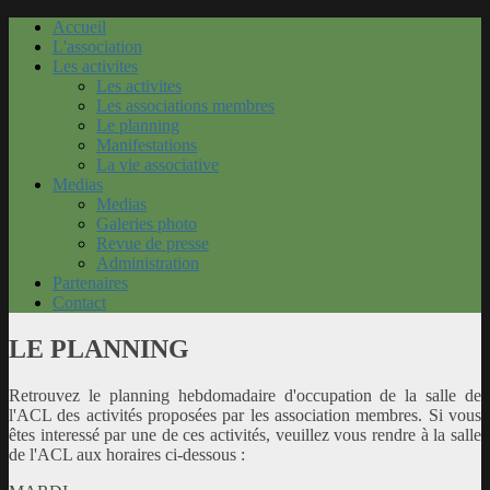
Accueil
L'association
Les activites
Les activites
Les associations membres
Le planning
Manifestations
La vie associative
Medias
Medias
Galeries photo
Revue de presse
Administration
Partenaires
Contact
LE PLANNING
Retrouvez le planning hebdomadaire d'occupation de la salle de
l'ACL des activités proposées par les association membres. Si vous
êtes interessé par une de ces activités, veuillez vous rendre à la salle
de l'ACL aux horaires ci-dessous :